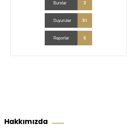
Burslar
3
Duyurular
51
Raporlar
5
Hakkımızda