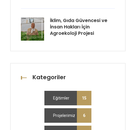
İklim, Gıda Güvencesi ve
İnsan Hakları İçin
Agroekoloji Projesi
Kategoriler
Eğitimler
15
Projelerimiz
6